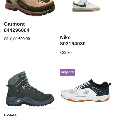
Garmont
844296004
Nike
€
210,00
€
99,90
803194030
€
39,90
Angebot!
Lowa