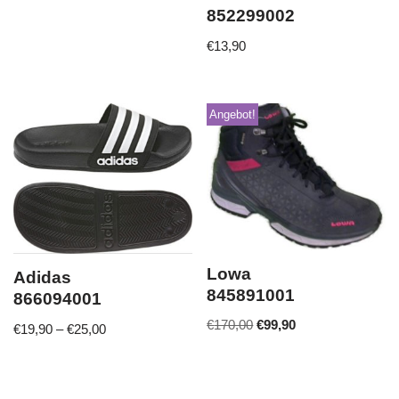
852299002
€
13,90
Angebot!
Lowa
Adidas
845891001
866094001
€
170,00
€
99,90
€
19,90
–
€
25,00