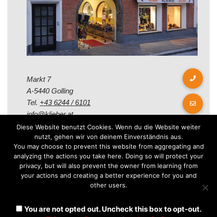
Markt 7
A-5440 Golling
Tel.
+43 6244 / 6101
info@klieber.at
Diese Website benutzt Cookies. Wenn du die Website weiter
nutzt, gehen wir von deinem Einverständnis aus.
Öffungszeiten
You may choose to prevent this website from aggregating and
analyzing the actions you take here. Doing so will protect your
privacy, but will also prevent the owner from learning from
Montag - Freitag:
your actions and creating a better experience for you and
08.00 - 12.00 Uhr
other users.
14.00 - 18.00 Uhr
Samstag:
You are not opted out. Uncheck this box to opt-out.
08.30 - 12.30 Uhr