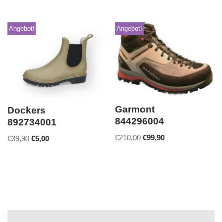
Angebot!
Angebot!
Garmont
Dockers
844296004
892734001
€
210,00
€
99,90
€
39,90
€
5,00