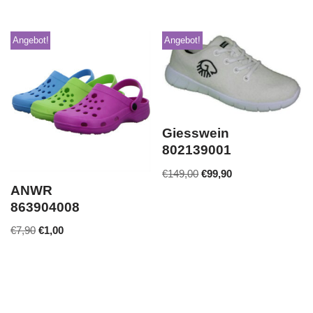
Angebot!
Angebot!
Giesswein
802139001
€
149,00
€
99,90
ANWR
863904008
€
7,90
€
1,00