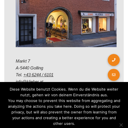
Markt 7
A-5440 Golling
Tel.
+43 6244 / 6101
info@klieber.at
Diese Website benutzt Cookies. Wenn du die Website weiter
nutzt, gehen wir von deinem Einverständnis aus.
Öffungszeiten
You may choose to prevent this website from aggregating and
analyzing the actions you take here. Doing so will protect your
privacy, but will also prevent the owner from learning from
Montag - Freitag:
your actions and creating a better experience for you and
08.00 - 12.00 Uhr
other users.
14.00 - 18.00 Uhr