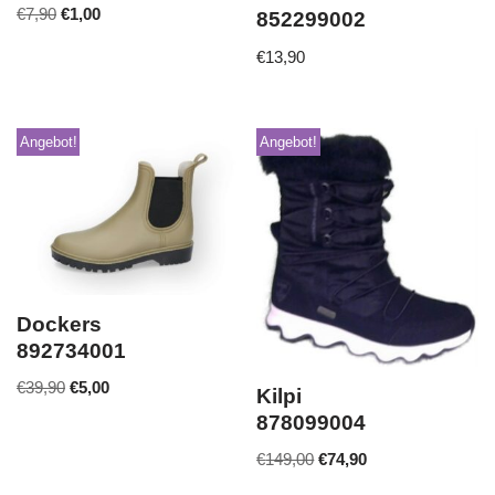
€
7,90
€
1,00
852299002
€
13,90
Angebot!
Angebot!
Dockers
892734001
€
39,90
€
5,00
Kilpi
878099004
€
149,00
€
74,90