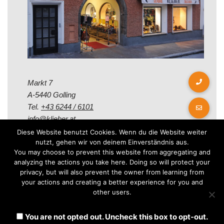
Markt 7
A-5440 Golling
Tel.
+43 6244 / 6101
info@klieber.at
Diese Website benutzt Cookies. Wenn du die Website weiter
nutzt, gehen wir von deinem Einverständnis aus.
Öffungszeiten
You may choose to prevent this website from aggregating and
analyzing the actions you take here. Doing so will protect your
privacy, but will also prevent the owner from learning from
Montag - Freitag:
your actions and creating a better experience for you and
08.00 - 12.00 Uhr
other users.
14.00 - 18.00 Uhr
Samstag:
You are not opted out. Uncheck this box to opt-out.
08.30 - 12.30 Uhr