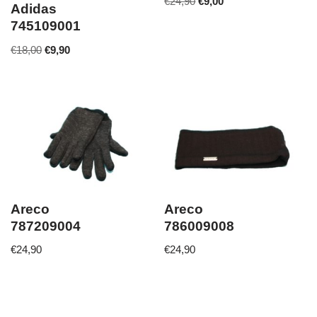
€
24,90
€
9,00
Adidas
745109001
€
18,00
€
9,90
Areco
Areco
787209004
786009008
€
24,90
€
24,90