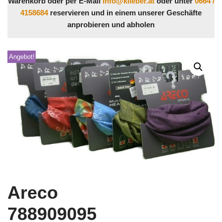
Warenkorb oder per E-Mail
info@klieber.at
oder unter
0664 /
4158684
reservieren und in einem unserer Geschäfte
anprobieren und abholen
Angebot!
Areco
788909095