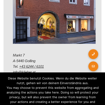
Markt 7
A-5440 Golling
Tel.
+43 6244 / 6101
info@klieber.at
Diese Website benutzt Cookies. Wenn du die Website weiter
nutzt, gehen wir von deinem Einverständnis aus.
Öffungszeiten
You may choose to prevent this website from aggregating and
analyzing the actions you take here. Doing so will protect your
privacy, but will also prevent the owner from learning from
Montag - Freitag:
your actions and creating a better experience for you and
08.00 - 12.00 Uhr