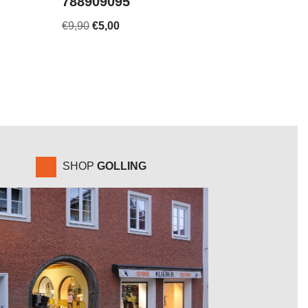
788909095
€
9,90
€
5,00
SHOP
GOLLING