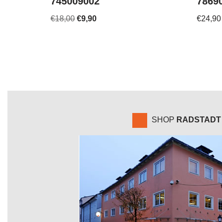
745009002
7869
€
18,00
€
9,90
€
24,90
SHOP
RADSTADT