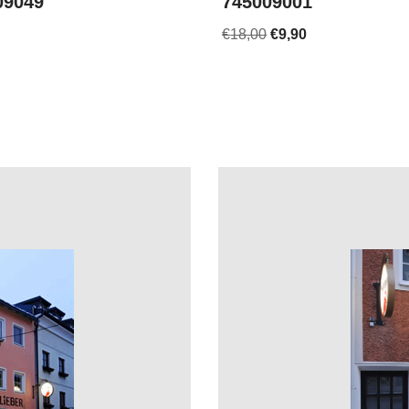
09049
745009001
€
18,00
€
9,90