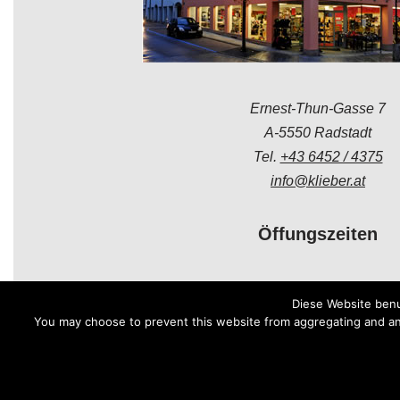
Ernest-Thun-Gasse 7
A-5550 Radstadt
Tel.
+43 6452 / 4375
info@klieber.at
Öffungszeiten
Montag - Freitag:
Diese Website benu
08.00 - 12.00 Uhr
You may choose to prevent this website from aggregating and anal
14.00 - 18.00 Uhr
Samstag:
08.30 - 12.00 Uhr