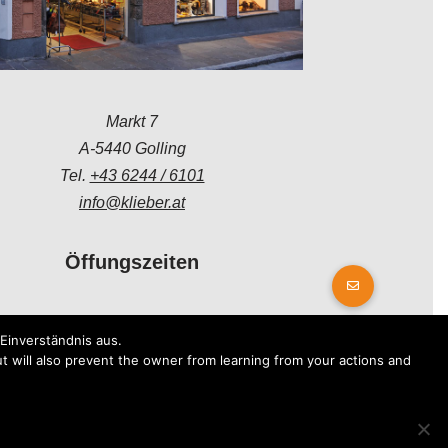
Markt 7
A-5440 Golling
Tel.
+43 6244 / 6101
info@klieber.at
Öffungszeiten
Montag - Freitag:
Einverständnis aus.
08.00 - 12.00 Uhr
t will also prevent the owner from learning from your actions and
14.00 - 18.00 Uhr
Samstag:
08.30 - 12.30 Uhr