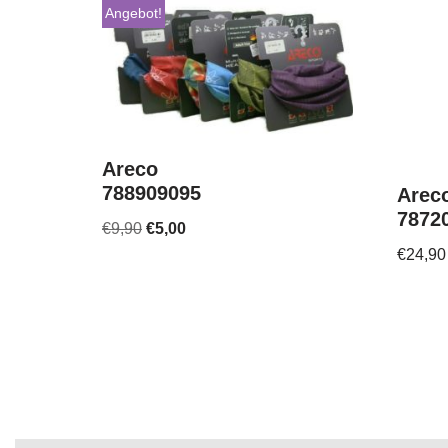
Angebot!
Areco
788909095
Arec
7872
€
9,90
€
5,00
€
24,90