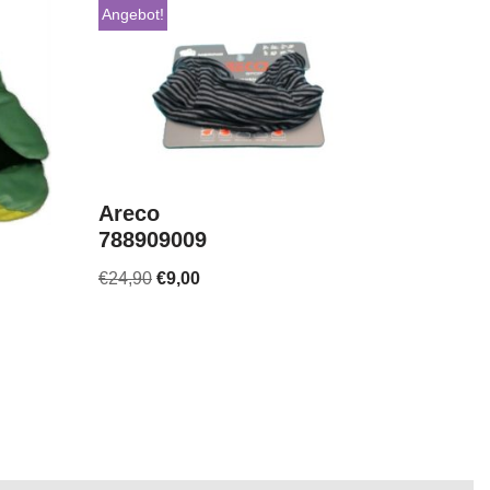
Angebot!
Areco
788909009
€
24,90
€
9,00