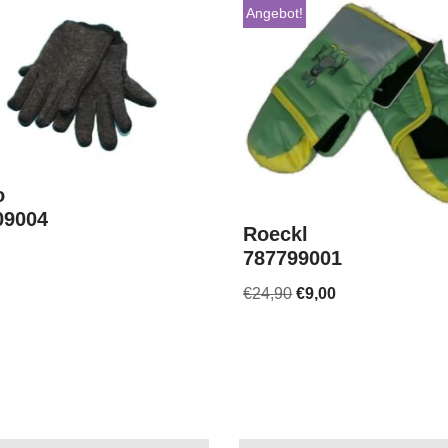
Angebot!
o
09004
Roeckl
787799001
€
24,90
€
9,00