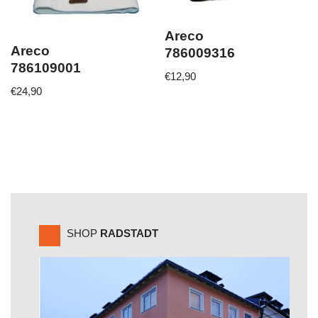
Areco
Areco
786009316
786109001
€
12,90
€
24,90
SHOP
RADSTADT