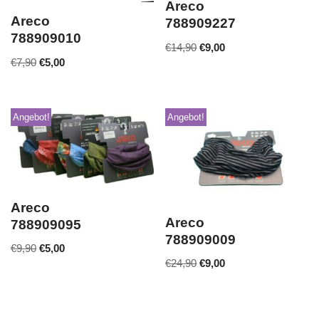
Areco
Areco
788909227
788909010
€
14,90
€
9,00
€
7,90
€
5,00
Angebot!
Angebot!
Areco
Areco
788909095
788909009
€
9,90
€
5,00
€
24,90
€
9,00