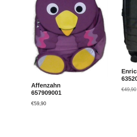
Enric
6352
Affenzahn
€
49,90
657909001
€
59,90