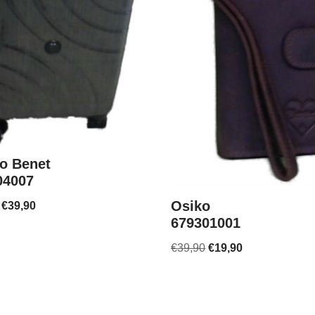
o Benet
04007
Osiko
€
39,90
679301001
€
39,90
€
19,90