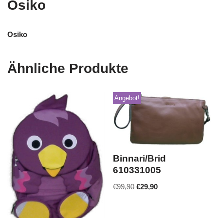
Osiko
Osiko
Ähnliche Produkte
Angebot!
Binnari/Brid
610331005
€
99,90
€
29,90