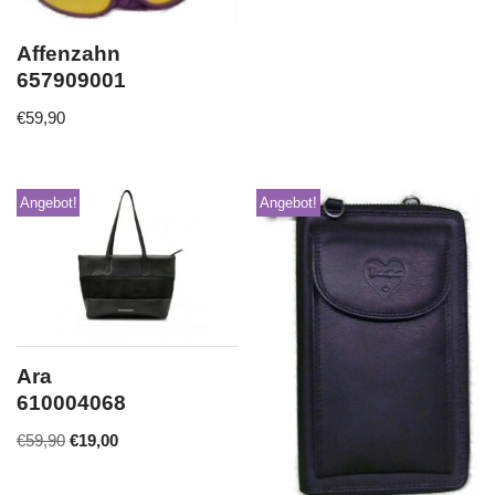
Affenzahn
657909001
€
59,90
Angebot!
Angebot!
Ara
610004068
€
59,90
€
19,00