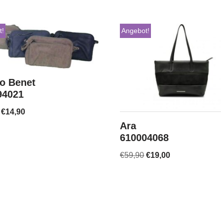
t!
Angebot!
o Benet
94021
€
14,90
Ara
610004068
€
59,90
€
19,00