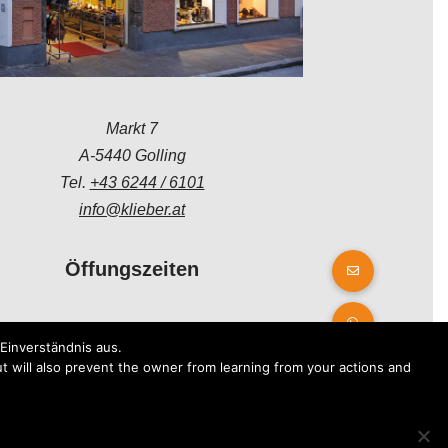
Markt 7
A-5440 Golling
Tel.
+43 6244 / 6101
info@klieber.at
Öffungszeiten
Montag - Freitag:
Einverständnis aus.
08.00 - 12.00 Uhr
t will also prevent the owner from learning from your actions and
14.00 - 18.00 Uhr
Samstag:
08.30 - 12.30 Uhr