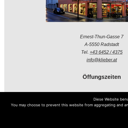
Ernest-Thun-Gasse 7
A-5550 Radstadt
Tel.
+43 6452 / 4375
info@klieber.at
Öffungszeiten
Montag - Freitag:
Diese Website benu
08.00 - 12.00 Uhr
You may choose to prevent this website from aggregating and anal
14.00 - 18.00 Uhr
Samstag:
08.30 - 12.00 Uhr