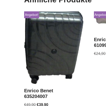
Angebot!
Angebo
Enric
6109
€
24,90
Enrico Benet
635204007
€
49,90
€
39,90