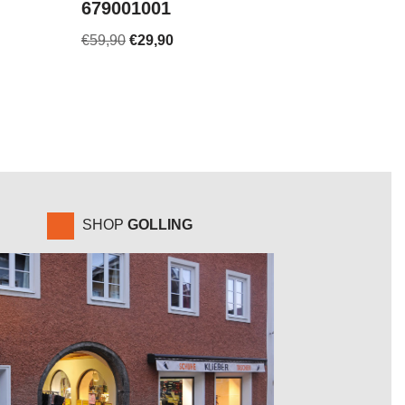
679001001
€
59,90
€
29,90
SHOP
GOLLING