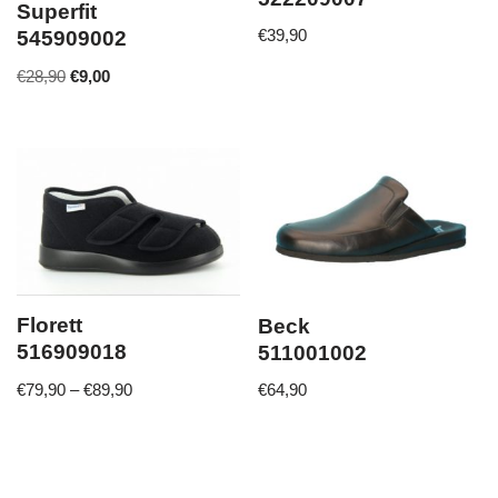
Superfit
€
39,90
545909002
€
28,90
€
9,00
Florett
Beck
516909018
511001002
€
79,90
–
€
89,90
€
64,90