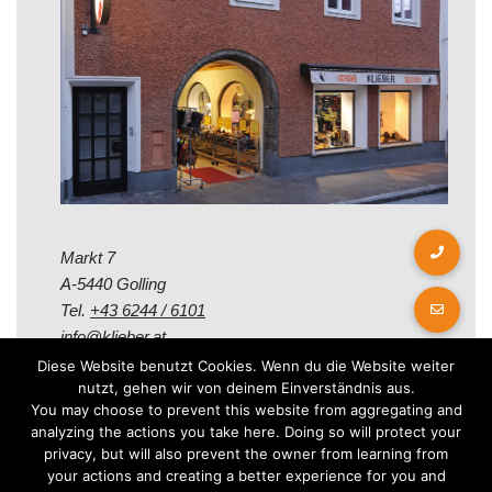
Markt 7
A-5440 Golling
Tel.
+43 6244 / 6101
info@klieber.at
Diese Website benutzt Cookies. Wenn du die Website weiter
nutzt, gehen wir von deinem Einverständnis aus.
Öffungszeiten
You may choose to prevent this website from aggregating and
analyzing the actions you take here. Doing so will protect your
privacy, but will also prevent the owner from learning from
Montag - Freitag:
your actions and creating a better experience for you and
08.00 - 12.00 Uhr