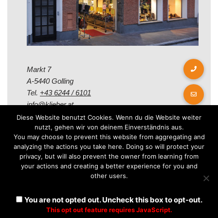
Markt 7
A-5440 Golling
Tel.
+43 6244 / 6101
info@klieber.at
Diese Website benutzt Cookies. Wenn du die Website weiter
nutzt, gehen wir von deinem Einverständnis aus.
Öffungszeiten
You may choose to prevent this website from aggregating and
analyzing the actions you take here. Doing so will protect your
privacy, but will also prevent the owner from learning from
Montag - Freitag:
your actions and creating a better experience for you and
08.00 - 12.00 Uhr
other users.
14.00 - 18.00 Uhr
Samstag:
You are not opted out. Uncheck this box to opt-out.
08.30 - 12.30 Uhr
This opt out feature requires JavaScript.