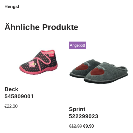
Hengst
Ähnliche Produkte
Angebot!
Beck
545809001
€
22,90
Sprint
522299023
€
12,90
€
9,90