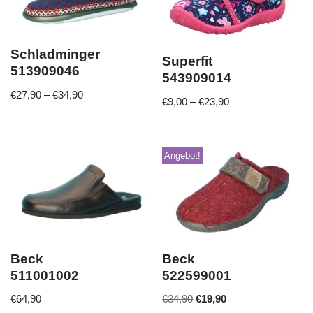
Schladminger
Superfit
513909046
543909014
€
27,90
–
€
34,90
€
9,00
–
€
23,90
Angebot!
Beck
Beck
511001002
522599001
€
64,90
€
34,90
€
19,90