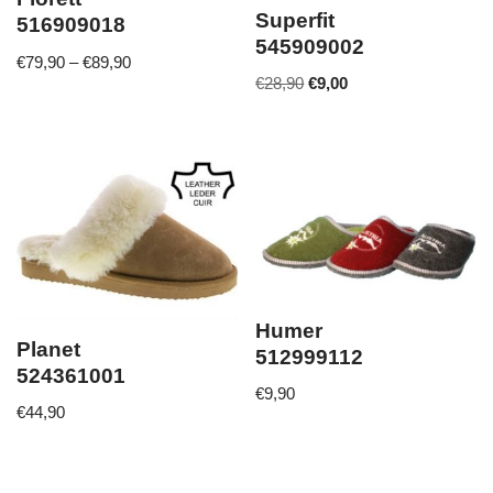
Superfit
516909018
545909002
€
79,90
–
€
89,90
€
28,90
€
9,00
Humer
Planet
512999112
524361001
€
9,90
€
44,90