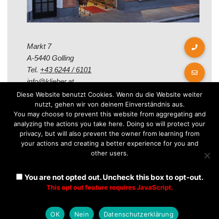
Markt 7
A-5440 Golling
Tel.
+43 6244 / 6101
info@klieber.at
Diese Website benutzt Cookies. Wenn du die Website weiter
nutzt, gehen wir von deinem Einverständnis aus.
Öffungszeiten
You may choose to prevent this website from aggregating and
analyzing the actions you take here. Doing so will protect your
privacy, but will also prevent the owner from learning from
Montag - Freitag:
your actions and creating a better experience for you and
08.00 - 12.00 Uhr
other users.
14.00 - 18.00 Uhr
Samstag:
You are not opted out. Uncheck this box to opt-out.
08.30 - 12.30 Uhr
This opt out feature requires JavaScript.
OK
Nein
Datenschutzerklärung
Neve
| Präsentiert von
WordPress