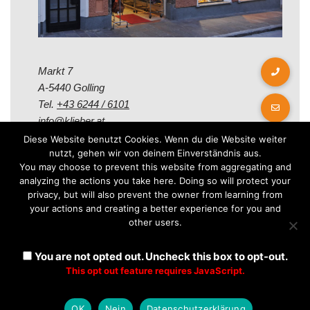
Markt 7
A-5440 Golling
Tel.
+43 6244 / 6101
info@klieber.at
Diese Website benutzt Cookies. Wenn du die Website weiter
nutzt, gehen wir von deinem Einverständnis aus.
Öffungszeiten
You may choose to prevent this website from aggregating and
analyzing the actions you take here. Doing so will protect your
privacy, but will also prevent the owner from learning from
Montag - Freitag:
your actions and creating a better experience for you and
08.00 - 12.00 Uhr
other users.
14.00 - 18.00 Uhr
Samstag:
You are not opted out. Uncheck this box to opt-out.
08.30 - 12.30 Uhr
This opt out feature requires JavaScript.
OK
Nein
Datenschutzerklärung