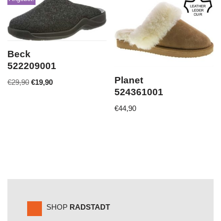
Beck
522209001
Planet
€
29,90
€
19,90
524361001
€
44,90
SHOP
RADSTADT