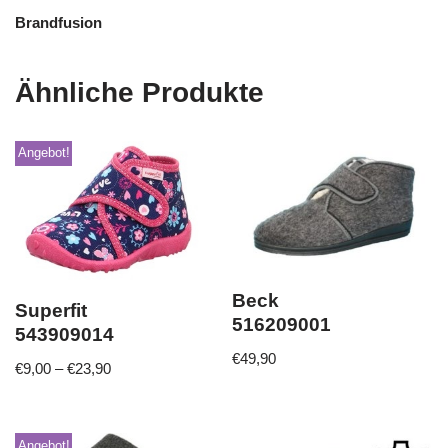
Brandfusion
Ähnliche Produkte
Angebot!
Beck
Superfit
516209001
543909014
€
49,90
€
9,00
–
€
23,90
Angebot!