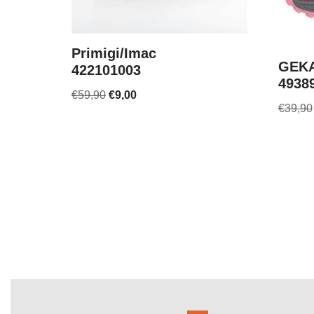
Primigi/Imac
GEKA
422101003
4938
€
59,90
€
9,00
€
39,90