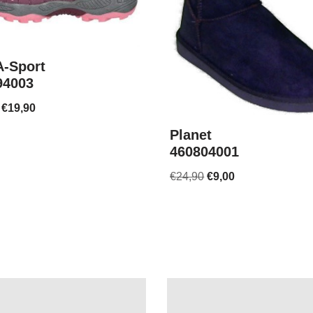
-Sport
94003
€
19,90
Planet
460804001
€
24,90
€
9,00