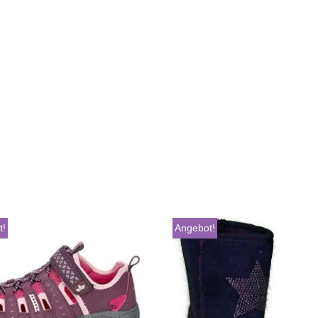
t!
Angebot!