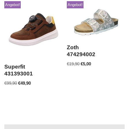
Angebot!
Angebot!
Zoth
474294002
€
19,90
€
5,00
Superfit
431393001
€
99,90
€
49,90