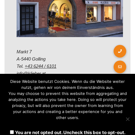
Markt 7
A-5440 Golling
Tel.
+43 6244 / 6101
info@klieber.at
Diese Website benutzt Cookies. Wenn du die Website weiter
nutzt, gehen wir von deinem Einverständnis aus.
Öffungszeiten
You may choose to prevent this website from aggregating and
analyzing the actions you take here. Doing so will protect your
privacy, but will also prevent the owner from learning from
Montag - Freitag:
your actions and creating a better experience for you and
08.00 - 12.00 Uhr
other users.
14.00 - 18.00 Uhr
Samstag:
You are not opted out. Uncheck this box to opt-out.