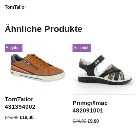
TomTailor
Ähnliche Produkte
Angebot!
Angebot!
TomTailor
Primigi/Imac
431394002
482091001
€
49,90
€
19,00
€
44,90
€
9,00