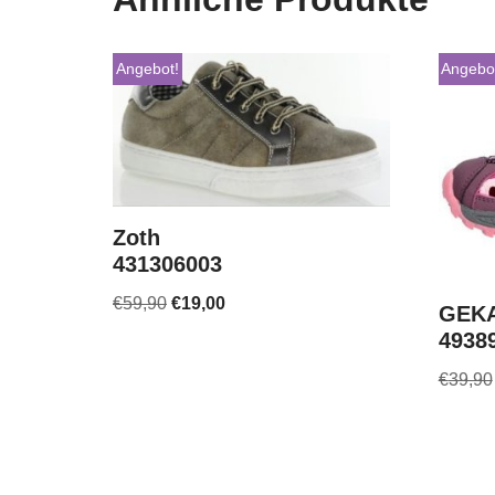
Angebot!
Angebo
Zoth
431306003
€
59,90
€
19,00
GEKA
4938
€
39,90