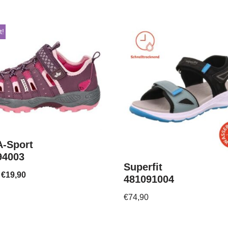
t!
-Sport
94003
Superfit
€
19,90
481091004
€
74,90