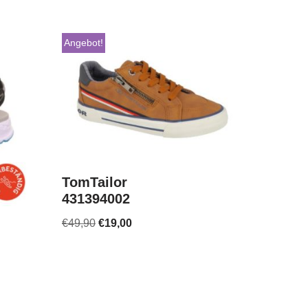
Angebot!
TomTailor
431394002
€
49,90
€
19,00