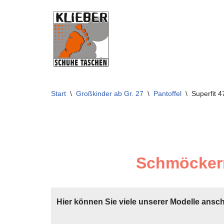
Zum
Inhalt
springen
Start
\
Großkinder ab Gr. 27
\
Pantoffel
\
Superfit 
Schmöckern
Hier können Sie viele unserer Modelle ansc