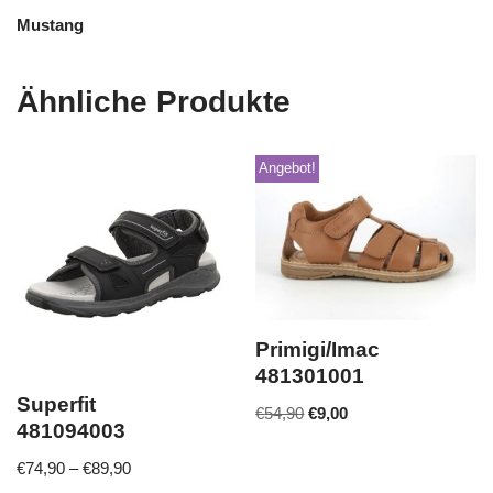
Mustang
Ähnliche Produkte
Angebot!
Primigi/Imac
481301001
Superfit
€
54,90
€
9,00
481094003
€
74,90
–
€
89,90