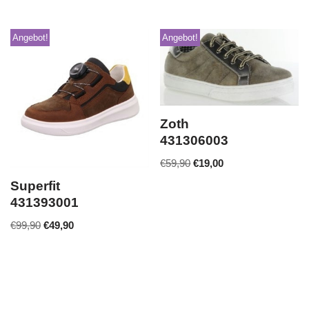
Angebot!
Angebot!
Zoth
431306003
€
59,90
€
19,00
Superfit
431393001
€
99,90
€
49,90