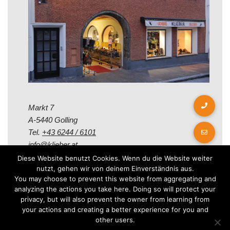
Markt 7
A-5440 Golling
Tel.
+43 6244 / 6101
info@klieber.at
Diese Website benutzt Cookies. Wenn du die Website weiter
nutzt, gehen wir von deinem Einverständnis aus.
Öffungszeiten
You may choose to prevent this website from aggregating and
analyzing the actions you take here. Doing so will protect your
privacy, but will also prevent the owner from learning from
Montag - Freitag:
your actions and creating a better experience for you and
08.00 - 12.00 Uhr
other users.
14.00 - 18.00 Uhr