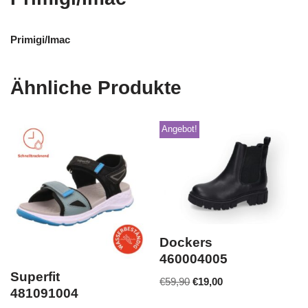
Primigi/Imac
Ähnliche Produkte
Angebot!
Dockers
460004005
Superfit
€
59,90
€
19,00
481091004