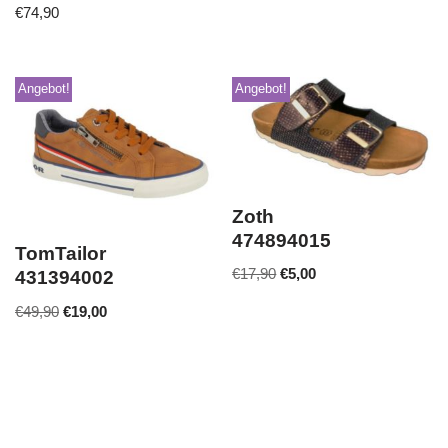
€
74,90
Angebot!
Angebot!
Zoth
474894015
TomTailor
€
17,90
€
5,00
431394002
€
49,90
€
19,00