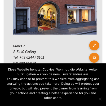
Markt 7
A-5440 Golling
Tel.
+43 6244 / 6101
info@klieber.at
Diese Website benutzt Cookies. Wenn du die Website weiter
nutzt, gehen wir von deinem Einverständnis aus.
Öffungszeiten
You may choose to prevent this website from aggregating and
analyzing the actions you take here. Doing so will protect your
privacy, but will also prevent the owner from learning from
Montag - Freitag:
your actions and creating a better experience for you and
08.00 - 12.00 Uhr
other users.
14.00 - 18.00 Uhr
Samstag: