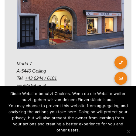
Markt 7
A-5440 Golling
Tel.
+43 6244 / 6101
info@klieber.at
Diese Website benutzt Cookies. Wenn du die Website weiter
nutzt, gehen wir von deinem Einverständnis aus.
Öffungszeiten
You may choose to prevent this website from aggregating and
analyzing the actions you take here. Doing so will protect your
privacy, but will also prevent the owner from learning from
Montag - Freitag:
your actions and creating a better experience for you and
08.00 - 12.00 Uhr
other users.
14.00 - 18.00 Uhr