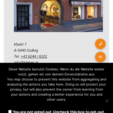
Markt 7
A-5440 Golling
Tel.
+43 6244 / 6101
info@klieber.at
Diese Website benutzt Cookies. Wenn du die Website weiter
nutzt, gehen wir von deinem Einverständnis aus.
Öffungszeiten
You may choose to prevent this website from aggregating and
analyzing the actions you take here. Doing so will protect your
privacy, but will also prevent the owner from learning from
Montag - Freitag:
your actions and creating a better experience for you and
08.00 - 12.00 Uhr
other users.
14.00 - 18.00 Uhr
Samstag:
You are not opted out. Uncheck this box to opt-out.