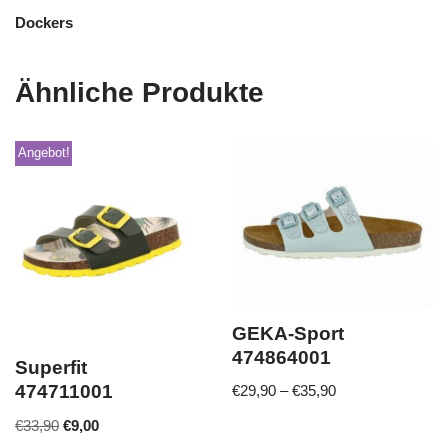
Dockers
Ähnliche Produkte
Angebot!
GEKA-Sport
474864001
Superfit
474711001
€
29,90
–
€
35,90
€
33,90
€
9,00