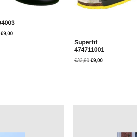
04003
€
9,00
Superfit
474711001
€
33,90
€
9,00