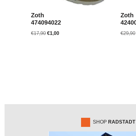
Zoth
Zoth
474094022
4240
€
17,90
€
1,00
€
29,90
SHOP
RADSTADT