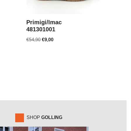
Primigi/Imac
481301001
€
54,90
€
9,00
SHOP
GOLLING