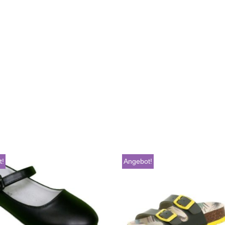
t!
Angebot!