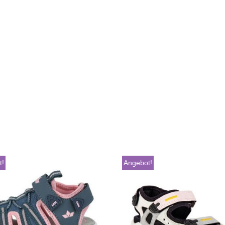
t!
Angebot!