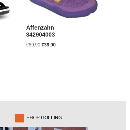
Affenzahn
342904003
€
89,90
€
39,90
SHOP
GOLLING