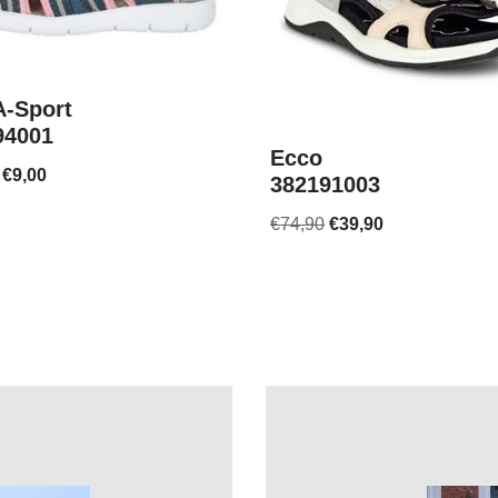
-Sport
94001
Ecco
€
9,00
382191003
€
74,90
€
39,90