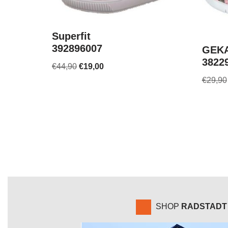
Superfit
392896007
GEKA
3822
€
44,90
€
19,00
€
29,90
SHOP
RADSTADT