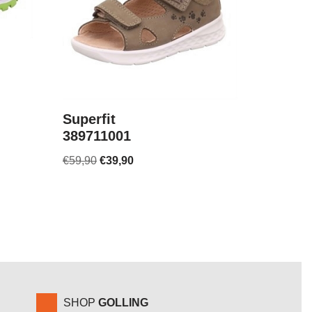
Superfit
389711001
€
59,90
€
39,90
SHOP
GOLLING