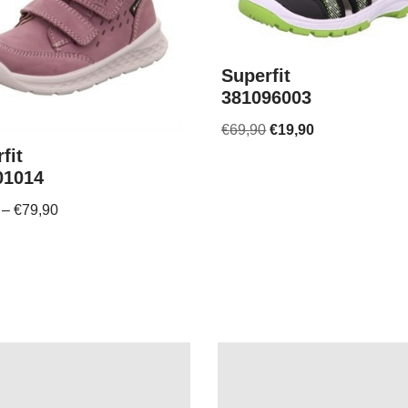
Superfit
381096003
€
69,90
€
19,90
fit
01014
–
€
79,90