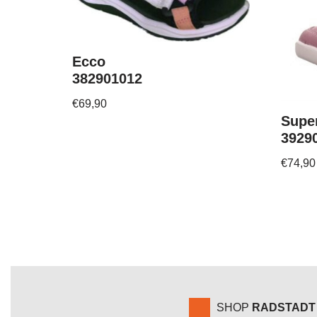
Ecco
382901012
€
69,90
Super
3929
€
74,90
SHOP
RADSTADT