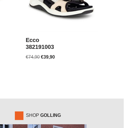
Ecco
382191003
€
74,90
€
39,90
SHOP
GOLLING