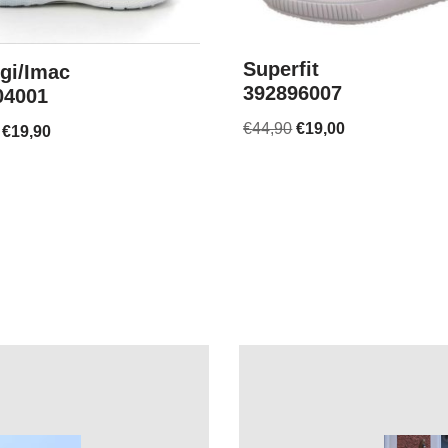
Superfit
gi/Imac
392896007
04001
€
44,90
€
19,00
€
19,90