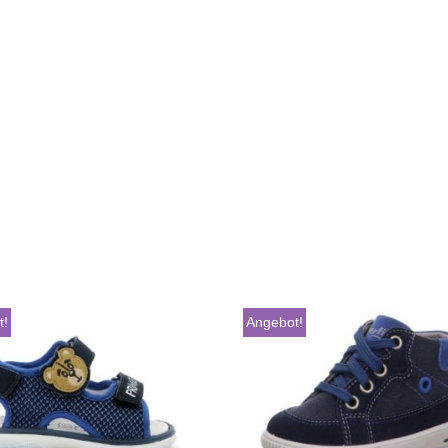
t!
Angebot!