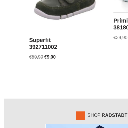
Primi
3818
€
39,90
Superfit
392711002
€
59,90
€
9,00
SHOP
RADSTADT