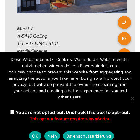
Markt 7
A-5440 Golling
Tel.
+43 6244 / 6101
info@klieber.at
Diese Website benutzt Cookies. Wenn du die Website weiter
nutzt, gehen wir von deinem Einverständnis aus.
Öffungszeiten
You may choose to prevent this website from aggregating and
analyzing the actions you take here. Doing so will protect your
privacy, but will also prevent the owner from learning from
Montag - Freitag:
your actions and creating a better experience for you and
08.00 - 12.00 Uhr
other users.
14.00 - 18.00 Uhr
Samstag:
You are not opted out. Uncheck this box to opt-out.
08.30 - 12.30 Uhr
This opt out feature requires JavaScript.
OK
Nein
Datenschutzerklärung
Neve
| Präsentiert von
WordPress