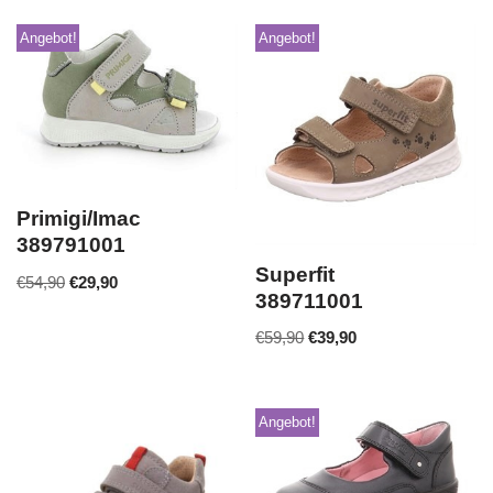
Angebot!
Angebot!
Primigi/Imac
389791001
Superfit
€
54,90
€
29,90
389711001
€
59,90
€
39,90
Angebot!