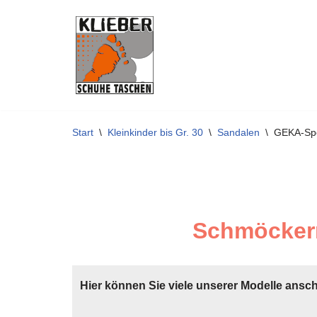
Zum
Inhalt
springen
Start
\
Kleinkinder bis Gr. 30
\
Sandalen
\
GEKA-Sp
Schmöckern
Hier können Sie viele unserer Modelle ansc