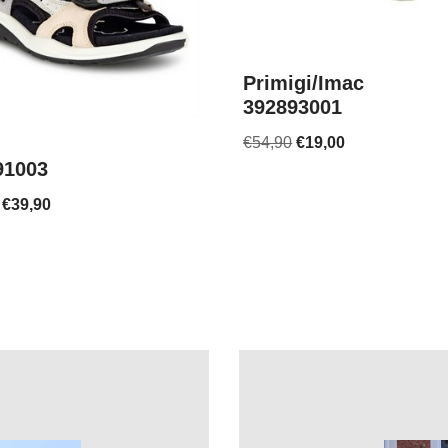
Primigi/Imac
392893001
€
54,90
€
19,00
91003
€
39,90