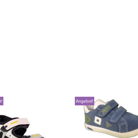
t!
Angebot!