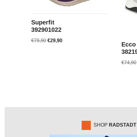
Superfit
392901022
€
79,90
€
29,90
Ecco
3821
€
74,90
SHOP
RADSTADT