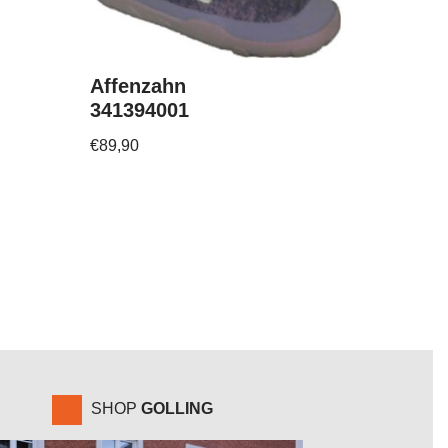
Affenzahn
341394001
€
89,90
SHOP
GOLLING