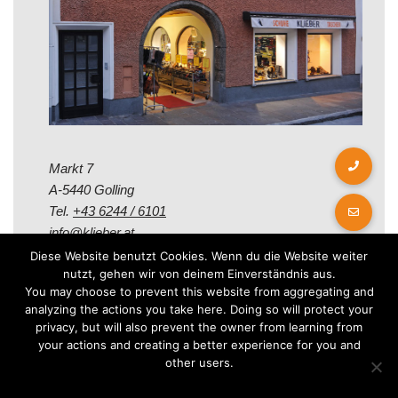
Markt 7
A-5440 Golling
Tel.
+43 6244 / 6101
info@klieber.at
Diese Website benutzt Cookies. Wenn du die Website weiter
nutzt, gehen wir von deinem Einverständnis aus.
Öffungszeiten
You may choose to prevent this website from aggregating and
analyzing the actions you take here. Doing so will protect your
privacy, but will also prevent the owner from learning from
Montag - Freitag:
your actions and creating a better experience for you and
08.00 - 12.00 Uhr
other users.
14.00 - 18.00 Uhr
Samstag: