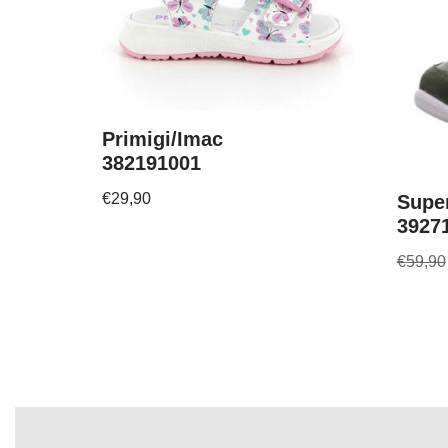
Primigi/Imac
382191001
€
29,90
Super
3927
€
59,90