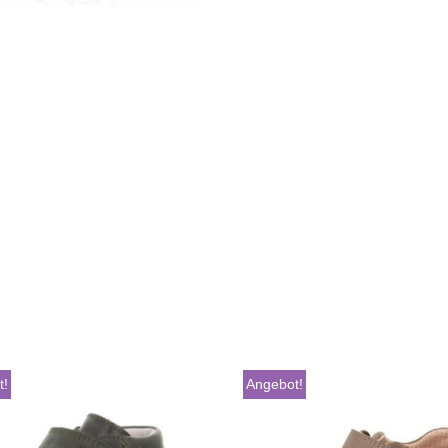
t!
Angebot!