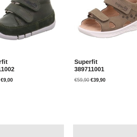
fit
Superfit
11002
389711001
€
9,00
€
59,90
€
39,90