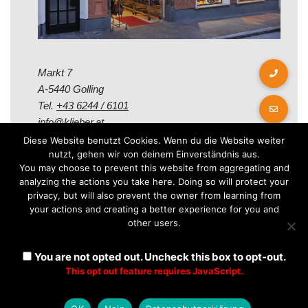
Markt 7
A-5440 Golling
Tel.
+43 6244 / 6101
info@klieber.at
Diese Website benutzt Cookies. Wenn du die Website weiter
nutzt, gehen wir von deinem Einverständnis aus.
Öffungszeiten
You may choose to prevent this website from aggregating and
analyzing the actions you take here. Doing so will protect your
privacy, but will also prevent the owner from learning from
Montag - Freitag:
your actions and creating a better experience for you and
08.00 - 12.00 Uhr
other users.
14.00 - 18.00 Uhr
Samstag:
You are not opted out. Uncheck this box to opt-out.
08.30 - 12.30 Uhr
This opt out feature requires JavaScript.