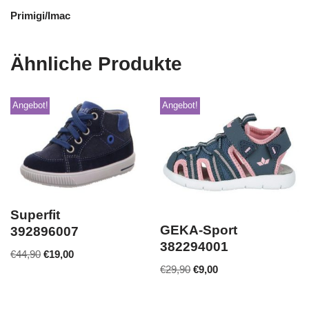
Primigi/Imac
Ähnliche Produkte
Angebot!
Angebot!
Superfit
GEKA-Sport
392896007
382294001
€
44,90
€
19,00
€
29,90
€
9,00