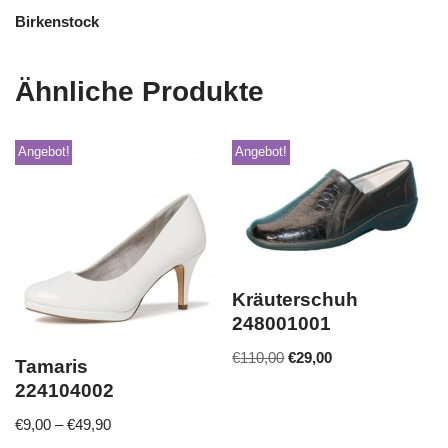
Birkenstock
Ähnliche Produkte
Angebot!
Angebot!
Kräuterschuh
248001001
€
110,00
€
29,00
Tamaris
224104002
€
9,00
–
€
49,90