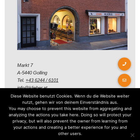
Markt 7
A-5440 Golling
Tel.
+43 6244 / 6101
info@klieber.at
Diese Website benutzt Cookies. Wenn du die Website weiter
nutzt, gehen wir von deinem Einverständnis aus.
Öffungszeiten
You may choose to prevent this website from aggregating and
analyzing the actions you take here. Doing so will protect your
privacy, but will also prevent the owner from learning from
Montag - Freitag:
your actions and creating a better experience for you and
08.00 - 12.00 Uhr
other users.
14.00 - 18.00 Uhr