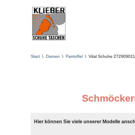
Zum
Inhalt
springen
Start
\
Damen
\
Pantoffel
\
Vital Schuhe 272909011
Schmöckern
Hier können Sie viele unserer Modelle ansc