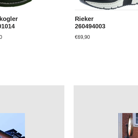
kogler
Rieker
01014
260494003
0
€
69,90