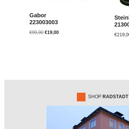
Gabor
Stein
223003003
2130
€
99,90
€
19,00
€
219,0
SHOP
RADSTADT