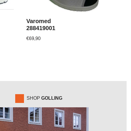
Varomed
288419001
€
69,90
SHOP
GOLLING