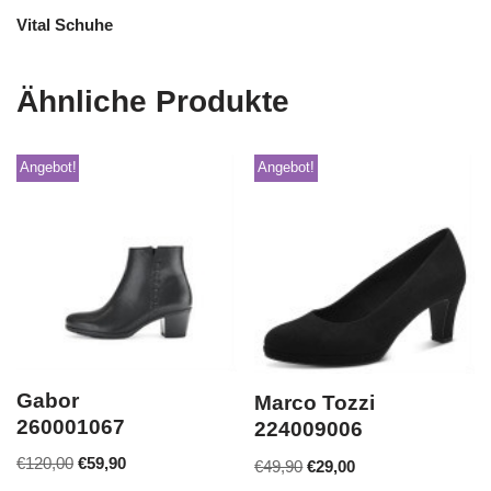
Vital Schuhe
Ähnliche Produkte
Angebot!
Angebot!
Gabor
Marco Tozzi
260001067
224009006
€
120,00
€
59,90
€
49,90
€
29,00