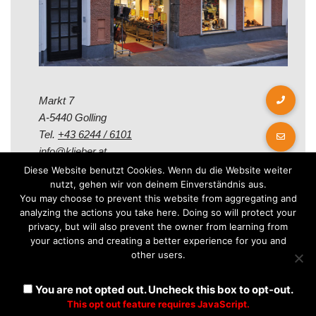
Markt 7
A-5440 Golling
Tel.
+43 6244 / 6101
info@klieber.at
Diese Website benutzt Cookies. Wenn du die Website weiter
nutzt, gehen wir von deinem Einverständnis aus.
Öffungszeiten
You may choose to prevent this website from aggregating and
analyzing the actions you take here. Doing so will protect your
privacy, but will also prevent the owner from learning from
Montag - Freitag:
your actions and creating a better experience for you and
08.00 - 12.00 Uhr
other users.
14.00 - 18.00 Uhr
Samstag:
You are not opted out. Uncheck this box to opt-out.
08.30 - 12.30 Uhr
This opt out feature requires JavaScript.