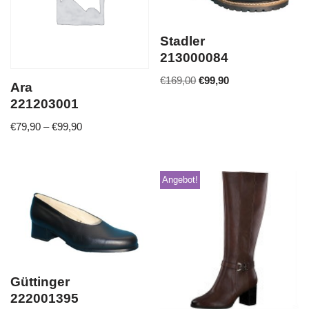
Stadler
213000084
€
169,00
€
99,90
Ara
221203001
€
79,90
–
€
99,90
Angebot!
Güttinger
222001395