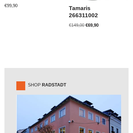
€
99,90
Tamaris
266311002
€
149,00
€
69,90
SHOP
RADSTADT