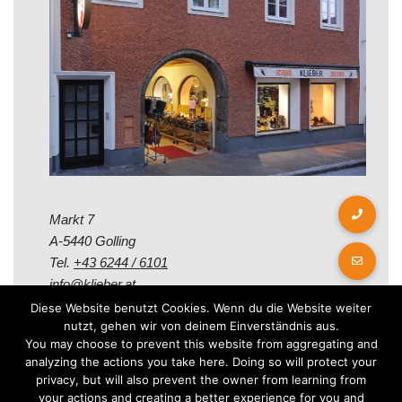
Markt 7
A-5440 Golling
Tel.
+43 6244 / 6101
info@klieber.at
Diese Website benutzt Cookies. Wenn du die Website weiter
nutzt, gehen wir von deinem Einverständnis aus.
Öffungszeiten
You may choose to prevent this website from aggregating and
analyzing the actions you take here. Doing so will protect your
privacy, but will also prevent the owner from learning from
Montag - Freitag:
your actions and creating a better experience for you and