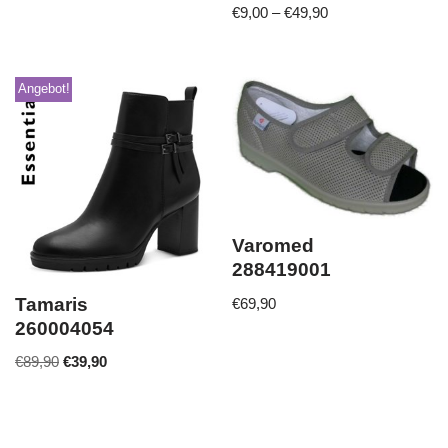
€
9,00
–
€
49,90
Angebot!
Varomed
288419001
Tamaris
€
69,90
260004054
€
89,90
€
39,90