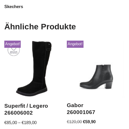
Skechers
Ähnliche Produkte
Angebot!
Angebot!
Gabor
Superfit / Legero
260001067
266006002
€
120,00
€
59,90
€
85,00
–
€
189,00