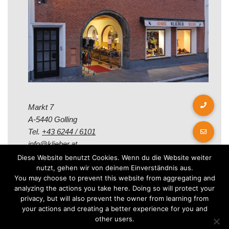
Markt 7
A-5440 Golling
Tel.
+43 6244 / 6101
info@klieber.at
Diese Website benutzt Cookies. Wenn du die Website weiter
nutzt, gehen wir von deinem Einverständnis aus.
Öffungszeiten
You may choose to prevent this website from aggregating and
analyzing the actions you take here. Doing so will protect your
privacy, but will also prevent the owner from learning from
Montag - Freitag:
your actions and creating a better experience for you and
08.00 - 12.00 Uhr
other users.
14.00 - 18.00 Uhr