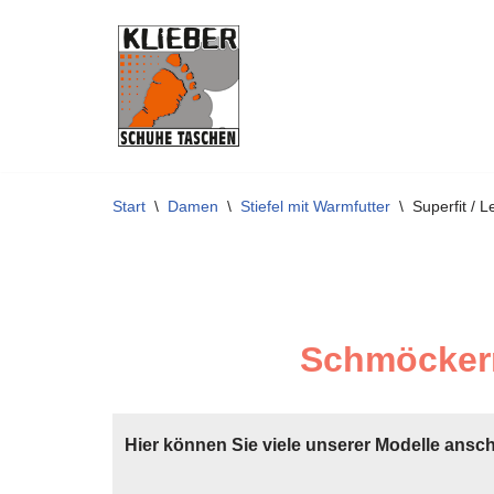
Zum
Inhalt
springen
Start
\
Damen
\
Stiefel mit Warmfutter
\
Superfit /
Schmöckern
Hier können Sie viele unserer Modelle ansc