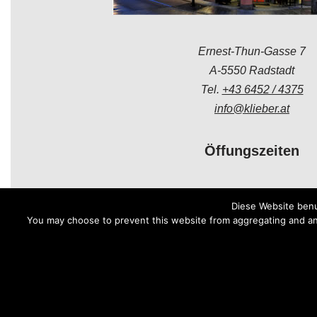
Ernest-Thun-Gasse 7
A-5550 Radstadt
Tel.
+43 6452 / 4375
info@klieber.at
Öffungszeiten
Montag - Freitag:
Diese Website benu
08.00 - 12.00 Uhr
You may choose to prevent this website from aggregating and anal
14.00 - 18.00 Uhr
Samstag:
08.30 - 12.00 Uhr