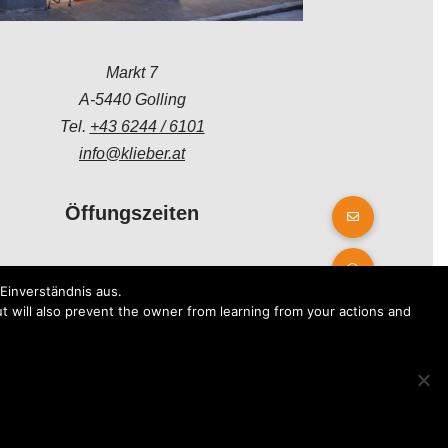
Markt 7
A-5440 Golling
Tel.
+43 6244 / 6101
info@klieber.at
Öffungszeiten
Montag - Freitag:
Einverständnis aus.
08.00 - 12.00 Uhr
t will also prevent the owner from learning from your actions and
14.00 - 18.00 Uhr
Samstag:
08.30 - 12.30 Uhr