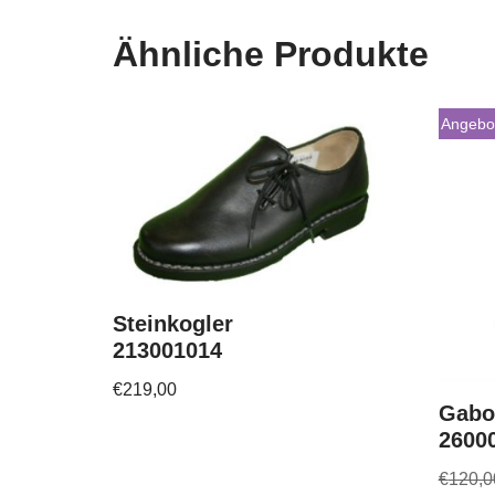
Ähnliche Produkte
Angebo
Steinkogler
213001014
€
219,00
Gabo
2600
€
120,0