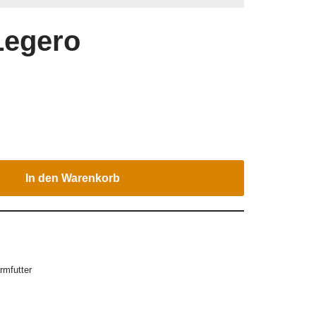
 Legero
In den Warenkorb
rmfutter