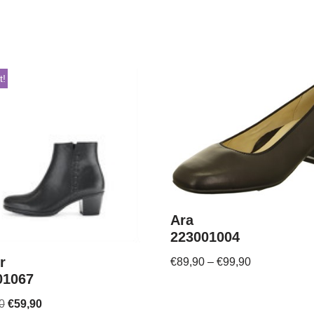
t!
Ara
223001004
r
€
89,90
–
€
99,90
01067
0
€
59,90