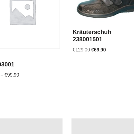
Kräuterschuh
238001501
€
129,00
€
69,90
03001
–
€
99,90