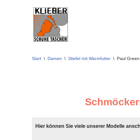
Zum
Inhalt
springen
Start
\
Damen
\
Stiefel mit Warmfutter
\
Paul Green
Schmöckern
Hier können Sie viele unserer Modelle ansc