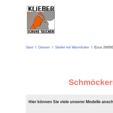
Zum
Inhalt
springen
Start
\
Damen
\
Stiefel mit Warmfutter
\
Ecco 2600
Schmöckern
Hier können Sie viele unserer Modelle ansc