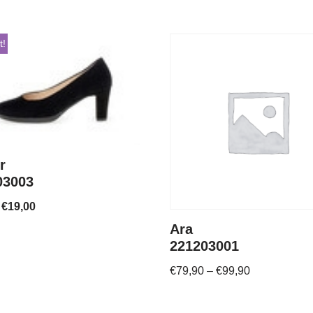
t!
r
03003
€
19,00
Ara
221203001
€
79,90
–
€
99,90