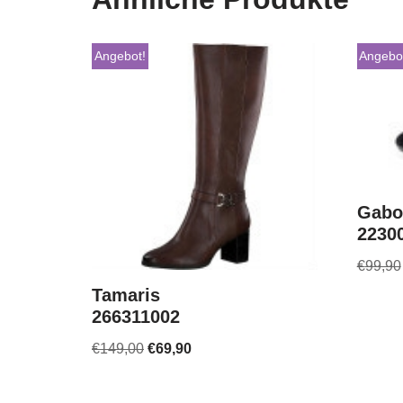
Angebot!
Angebo
Gabo
2230
€
99,90
Tamaris
266311002
€
149,00
€
69,90