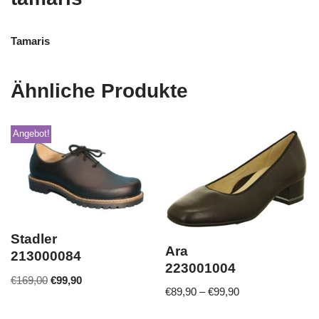
Tamaris
Ähnliche Produkte
Angebot!
Stadler
Ara
213000084
223001004
€
169,00
€
99,90
€
89,90
–
€
99,90