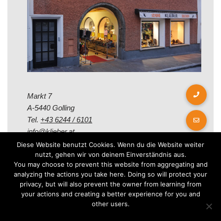
Markt 7
A-5440 Golling
Tel.
+43 6244 / 6101
info@klieber.at
Diese Website benutzt Cookies. Wenn du die Website weiter
nutzt, gehen wir von deinem Einverständnis aus.
Öffungszeiten
You may choose to prevent this website from aggregating and
analyzing the actions you take here. Doing so will protect your
privacy, but will also prevent the owner from learning from
Montag - Freitag:
your actions and creating a better experience for you and
08.00 - 12.00 Uhr
other users.
14.00 - 18.00 Uhr
Samstag: