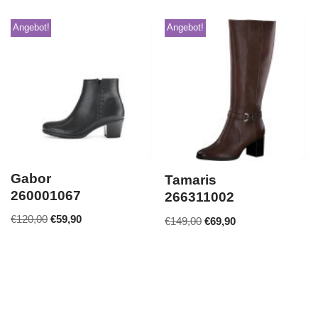
Angebot!
Angebot!
Gabor
Tamaris
260001067
266311002
€
120,00
€
59,90
€
149,00
€
69,90