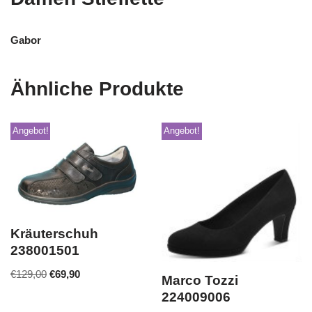
Gabor
Ähnliche Produkte
Angebot!
Angebot!
Kräuterschuh
238001501
€
129,00
€
69,90
Marco Tozzi
224009006