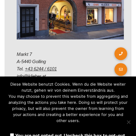
Markt 7
A-5440 Golling
Tel.
+43 6244 / 6101
info@klieber.at
Diese Website benutzt Cookies. Wenn du die Website weiter
nutzt, gehen wir von deinem Einverständnis aus.
Öffungszeiten
You may choose to prevent this website from aggregating and
analyzing the actions you take here. Doing so will protect your
privacy, but will also prevent the owner from learning from
Montag - Freitag:
your actions and creating a better experience for you and
08.00 - 12.00 Uhr
other users.
14.00 - 18.00 Uhr
Samstag:
You are not opted out. Uncheck this box to opt-out.