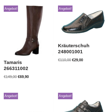
Angebot!
Angebot!
Kräuterschuh
248001001
€
110,00
€
29,00
Tamaris
266311002
€
149,00
€
69,90
Angebot!
Angebot!