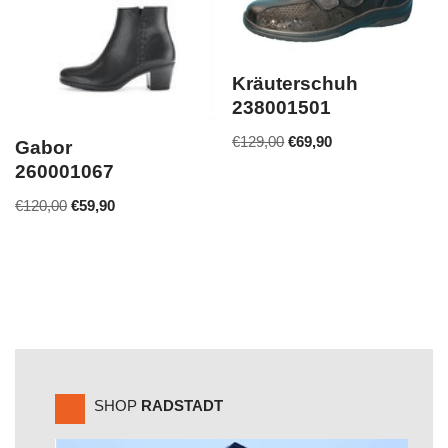
Kräuterschuh
238001501
€
129,00
€
69,90
Gabor
260001067
€
120,00
€
59,90
SHOP
RADSTADT