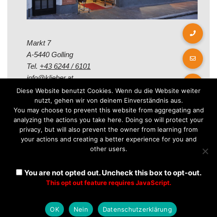
Markt 7
A-5440 Golling
Tel.
+43 6244 / 6101
info@klieber.at
Diese Website benutzt Cookies. Wenn du die Website weiter
nutzt, gehen wir von deinem Einverständnis aus.
Öffungszeiten
You may choose to prevent this website from aggregating and
analyzing the actions you take here. Doing so will protect your
privacy, but will also prevent the owner from learning from
Montag - Freitag:
your actions and creating a better experience for you and
08.00 - 12.00 Uhr
other users.
14.00 - 18.00 Uhr
Samstag:
You are not opted out. Uncheck this box to opt-out.
08.30 - 12.30 Uhr
This opt out feature requires JavaScript.
OK
Nein
Datenschutzerklärung
Neve
| Präsentiert von
WordPress