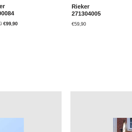
er
Rieker
00084
271304005
0
€
99,90
€
59,90