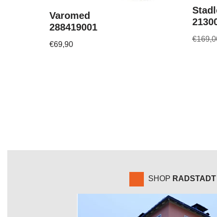
Stadl
Varomed
2130
288419001
€
169,0
€
69,90
SHOP
RADSTADT