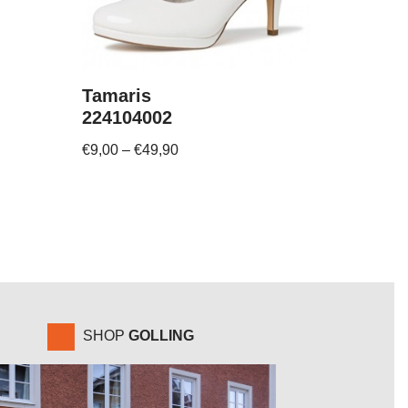
Tamaris
224104002
€
9,00
–
€
49,90
SHOP
GOLLING