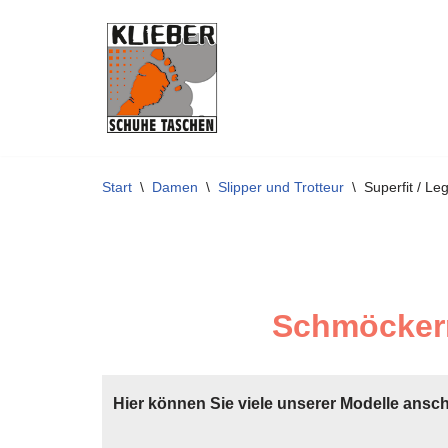
Zum
Inhalt
springen
Start
\
Damen
\
Slipper und Trotteur
\
Superfit / L
Schmöckern
Hier können Sie viele unserer Modelle ansc