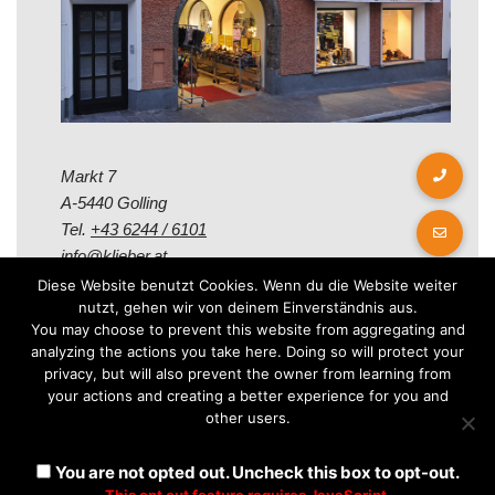
Markt 7
A-5440 Golling
Tel.
+43 6244 / 6101
info@klieber.at
Diese Website benutzt Cookies. Wenn du die Website weiter
nutzt, gehen wir von deinem Einverständnis aus.
Öffungszeiten
You may choose to prevent this website from aggregating and
analyzing the actions you take here. Doing so will protect your
privacy, but will also prevent the owner from learning from
Montag - Freitag:
your actions and creating a better experience for you and
08.00 - 12.00 Uhr
other users.
14.00 - 18.00 Uhr
Samstag:
You are not opted out. Uncheck this box to opt-out.
08.30 - 12.30 Uhr